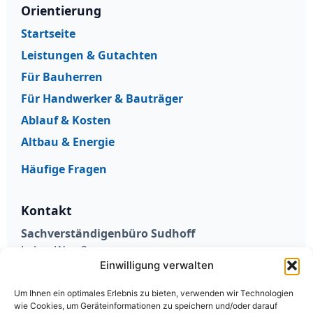
Orientierung
Startseite
Leistungen & Gutachten
Für Bauherren
Für Handwerker & Bauträger
Ablauf & Kosten
Altbau & Energie
Häufige Fragen
Kontakt
Sachverständigenbüro Sudhoff
Loher Weg 2
Einwilligung verwalten
59457 Werl
Telefon:
02922 / 87 54 514
Um Ihnen ein optimales Erlebnis zu bieten, verwenden wir Technologien
E-Mail:
mail@sv-sudhoff.de
wie Cookies, um Geräteinformationen zu speichern und/oder darauf